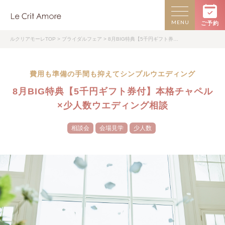
MENU
ご予約
ルクリアモーレTOP
>
ブライダルフェア
> 8月BIG特典【5千円ギフト券…
費用も準備の手間も抑えてシンプルウエディング
8月BIG特典【5千円ギフト券付】本格チャペル
×少人数ウエディング相談
相談会
会場見学
少人数