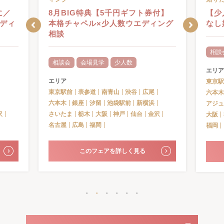
ご予
付】
【少人数で祝いたい♪】会食おもて
お見
ィング
なし婚まるわかりフェア
相談
相談会
会場見学
少人数
エリア
エリア
東京駅
東京駅前
表参道
南青山
渋谷
広尾
六本木
六本木
銀座
汐留
池袋駅前
アジュ
アジュール竹芝
新横浜
さいたま
栃木
大阪
沢
大阪
神戸
仙台
金沢
名古屋
広島
福岡
福岡
このフェアを詳しく見る