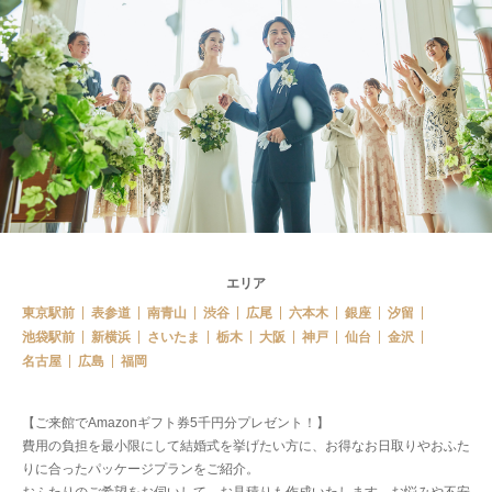
エリア
東京駅前
表参道
南青山
渋谷
広尾
六本木
銀座
汐留
池袋駅前
新横浜
さいたま
栃木
大阪
神戸
仙台
金沢
名古屋
広島
福岡
【ご来館でAmazonギフト券5千円分プレゼント！】
費用の負担を最小限にして結婚式を挙げたい方に、お得なお日取りやおふた
りに合ったパッケージプランをご紹介。