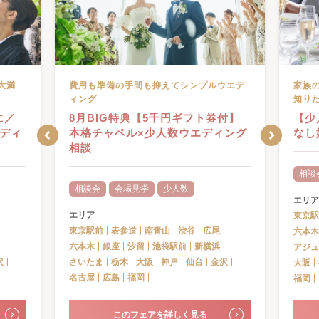
大満
費用も準備の手間も抑えてシンプルウエデ
家族
ィング
知り
に／
8月BIG特典【5千円ギフト券付】
【少
ディ
本格チャペル×少人数ウエディング
なし
相談
相談
相談会
会場見学
少人数
エリア
エリア
東京駅
東京駅前
表参道
南青山
渋谷
広尾
六本木
六本木
銀座
汐留
池袋駅前
新横浜
アジュ
沢
さいたま
栃木
大阪
神戸
仙台
金沢
大阪
名古屋
広島
福岡
福岡
このフェアを詳しく見る