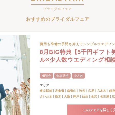
ブライダルフェア
おすすめのブライダルフェア
費用も準備の手間も抑えてシンプルウエディ
8月BIG特典【5千円ギフ
ル×少人数ウエディング相
相談会
会場見学
少人数
エリア
東京駅前
表参道
南青山
渋谷
広尾
六本木
銀
さいたま
栃木
大阪
神戸
仙台
金沢
名古屋
広
このフェアを詳しく