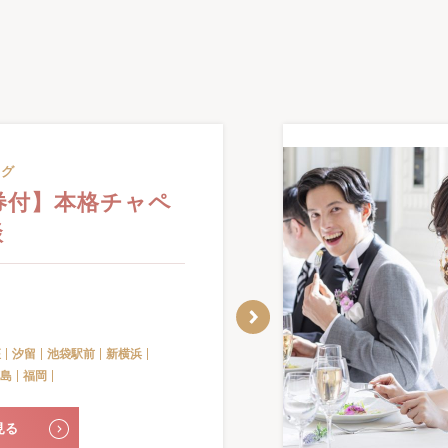
ング
ト券付】本格チャペ
談
座
汐留
池袋駅前
新横浜
島
福岡
見る