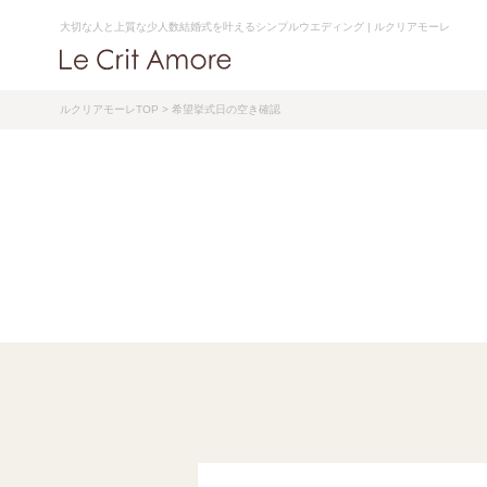
大切な人と上質な少人数結婚式を叶えるシンプルウエディング | ルクリアモーレ
ルクリアモーレTOP
> 希望挙式日の空き確認