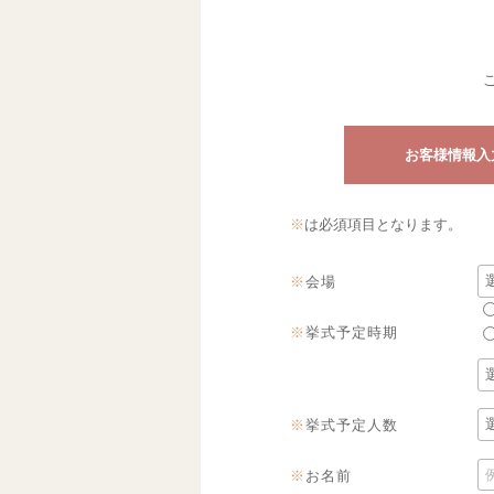
お客様
情報入
※
は必須項目となります。
※
会場
※
挙式予定時期
※
挙式予定人数
※
お名前