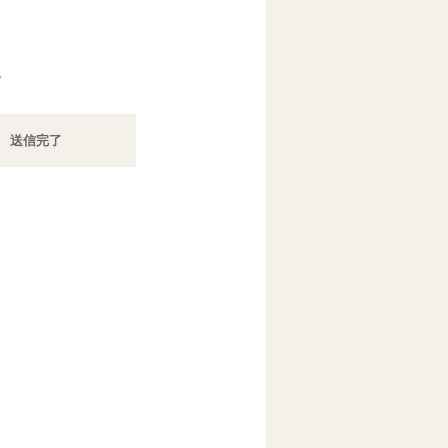
。
送信
完了