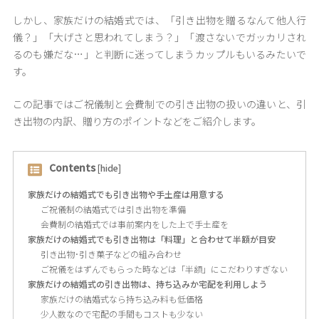
しかし、家族だけの結婚式では、「引き出物を贈るなんて他人行
儀？」「大げさと思われてしまう？」「渡さないでガッカリされ
るのも嫌だな…」と判断に迷ってしまうカップルもいるみたいで
す。
この記事ではご祝儀制と会費制での引き出物の扱いの違いと、引
き出物の内訳、贈り方のポイントなどをご紹介します。
Contents
[
hide
]
家族だけの結婚式でも引き出物や手土産は用意する
ご祝儀制の結婚式では引き出物を準備
会費制の結婚式では事前案内をした上で手土産を
家族だけの結婚式でも引き出物は「料理」と合わせて半額が目安
引き出物･引き菓子などの組み合わせ
ご祝儀をはずんでもらった時などは「半額」にこだわりすぎない
家族だけの結婚式の引き出物は、持ち込みか宅配を利用しよう
家族だけの結婚式なら持ち込み料も低価格
少人数なので宅配の手間もコストも少ない