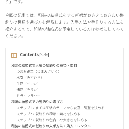
り」です。
今回の記事では、和装の結婚式をする新婦がおさえておきたい髪
飾りの種類や選び方を解説します。入手方法や手作りする方法も
紹介するので、和装の結婚式を予定している方は参考にしてみて
ください。
Contents
[
hide
]
和装の結婚式で人気の髪飾りの種類・素材
つまみ細工（つまみざいく）
水引（みずひき）
生花（せいか）
造花（ぞうか）
ドライフラワー
和装の結婚式での髪飾りの選び方
ステップ1：まずは和装のテーマから衣裳・髪型を決める
ステップ2：髪飾りの種類・素材を決める
ステップ3：髪飾りの色合いや大きさを決める
和装の結婚式の髪飾りの入手方法：購入・レンタル