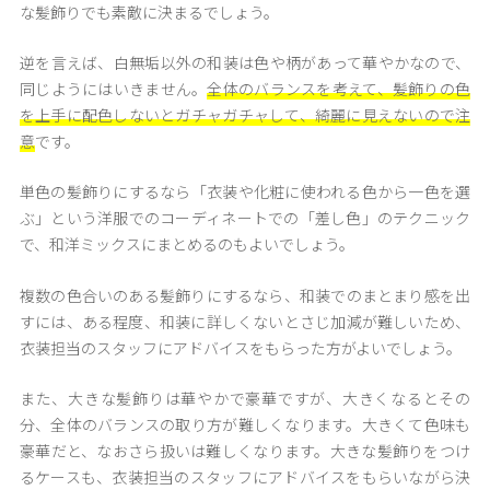
な髪飾りでも素敵に決まるでしょう。
逆を言えば、白無垢以外の和装は色や柄があって華やかなので、
同じようにはいきません。
全体のバランスを考えて、髪飾りの色
を上手に配色しないとガチャガチャして、綺麗に見えないので注
意
です。
単色の髪飾りにするなら「衣装や化粧に使われる色から一色を選
ぶ」という洋服でのコーディネートでの「差し色」のテクニック
で、和洋ミックスにまとめるのもよいでしょう。
複数の色合いのある髪飾りにするなら、和装でのまとまり感を出
すには、ある程度、和装に詳しくないとさじ加減が難しいため、
衣装担当のスタッフにアドバイスをもらった方がよいでしょう。
また、大きな髪飾りは華やかで豪華ですが、大きくなるとその
分、全体のバランスの取り方が難しくなります。大きくて色味も
豪華だと、なおさら扱いは難しくなります。大きな髪飾りをつけ
るケースも、衣装担当のスタッフにアドバイスをもらいながら決