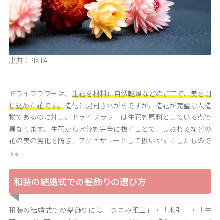
出典：PIXTA
ドライフラワーは、
生花を材料に自然乾燥などの加工で、美を閉
じ込めた花です。
造花と混同されがちですが、造花が完璧な人造
物であるのに対し、ドライフラワーは生花を原料としている点で
異なります。生花から水分を完全に抜くことで、しおれるなどの
花の美の劣化を防ぎ、アクセサリーとして扱いやすくしたもので
す。
和装の結婚式での髪飾りの選び方
和装の結婚式での髪飾りには「つまみ細工」・「水引」・「生