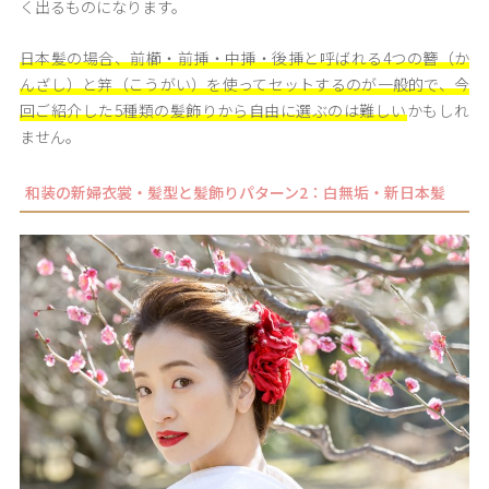
く出るものになります。
日本髪の場合、前櫛・前挿・中挿・後挿と呼ばれる4つの簪（か
んざし）と笄（こうがい）を使ってセットするのが一般的で、今
回ご紹介した5種類の髪飾りから自由に選ぶのは難しい
かもしれ
ません。
和装の新婦衣裳・髪型と髪飾りパターン2：白無垢・新日本髪