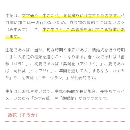
生花は、
文字通り「生きた花」を髪飾りに仕立てたものです。
花
自体に加工は一切行わないため、作り物の髪飾りにはない瑞々
（みずみず）しさ、
生き生きとした高級感を演出できる特徴があ
ります。
生花であれば、当然、旬な時期や季節があり、結婚式を行う時期
に手に入る花の種類を選ぶことになります。春・秋であれば「薔
薇（バラ）」、初夏であれば「紫陽花（アジサイ）」、夏であれ
ば「向日葵（ヒマワリ）」、年間を通して入手するなら「かすみ
草」や「胡蝶蘭（コチョウラン）」が代表的です。
生花はしおれやすいので、挙式の時間が長い場合、長持ちするイ
メージのある「かすみ草」や「胡蝶蘭」がおすすめです。
造花（ぞうか）