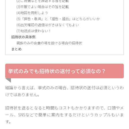
(2)ご祝儀などを辞退する旨を記載
(3)平服でよい場合はその旨を記載
(4)地図を同封しよう
(5)「拝啓・敬具」と「謹啓・謹白」はどちらがいいか
(6)出欠確認の返信はがきはなくてもよい
(7)句読点は使わない！
招待状の具体例
親族のみの会食の場を設ける場合の招待状
まとめ
挙式のみでも招待状の送付って必須なの？
結論から言えば、挙式のみの場合、招待状の送付は必須というわ
けではありません。
招待状を送るとなると時間もコストもかかりますので、口頭やメ
ール、SNSなどで簡単に案内をするだけというカップルもいま
す。