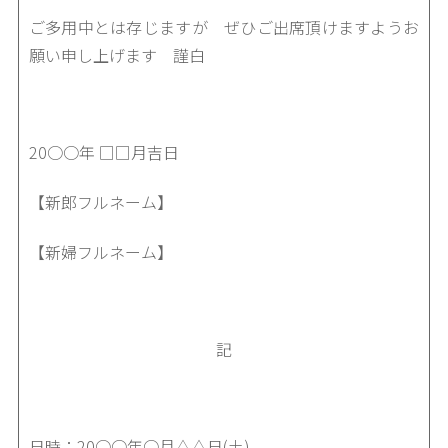
ご多用中とは存じますが ぜひご出席頂けますようお
願い申し上げます 謹白
20○○年 □□月吉日
【新郎フルネーム】
【新婦フルネーム】
記
日時：20○○年○月△△日(土)