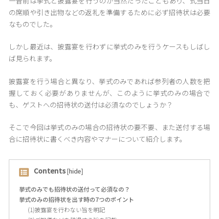
一昔前は挙式と披露宴を行うのが当然だったこともあり、式当日
の席順や引き出物などの返礼を準備するために必ず招待状は必要
なものでした。
しかし最近は、披露宴を行わずに挙式のみを行うケースもしばし
ば見られます。
披露宴を行う場合と異なり、挙式のみであれば参列者の人数を把
握しておく必要がありませんが、このように挙式のみの場合で
も、ゲストへの招待状の送付は必須なのでしょうか？
そこで今回は挙式のみの場合の招待状の要不要、また送付する場
合に招待状に書くべき内容やマナーについて紹介します。
Contents
[
hide
]
挙式のみでも招待状の送付って必須なの？
挙式のみの招待状を出す時の7つのポイント
(1)披露宴を行わない旨を明記