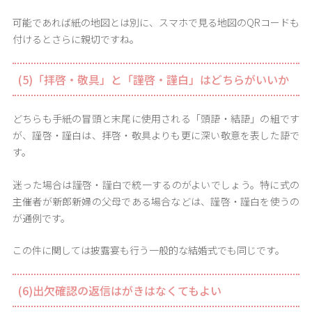
可能であれば紙の地図とは別に、スマホで見る地図のQRコードも
付けるとさらに親切ですね。
(5)「拝啓・敬具」と「謹啓・謹白」はどちらがいいか
どちらも手紙の冒頭と末尾に使用される「頭語・結語」の組です
が、謹啓・謹白は、拝啓・敬具よりも更に深い敬意を表した語で
す。
迷った場合は謹啓・謹白で統一するのがよいでしょう。特に式の
主催者が新郎新婦の父母である場合などは、謹啓・謹白を使うの
が通例です。
この件に関しては披露宴も行う一般的な結婚式でも同じです。
(6)出欠確認の返信はがきはなくてもよい