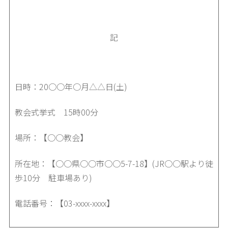
記
日時：20○○年○月△△日(土)
教会式挙式 15時00分
場所：【○○教会】
所在地：【○○県○○市○○5-7-18】(JR○○駅より徒
歩10分 駐車場あり)
電話番号：【03-xxxx-xxxx】