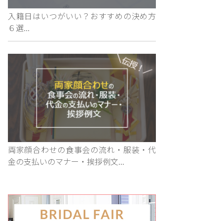
入籍日はいつがいい？おすすめの決め方
６選...
両家顔合わせの食事会の流れ・服装・代
金の支払いのマナー・挨拶例文...