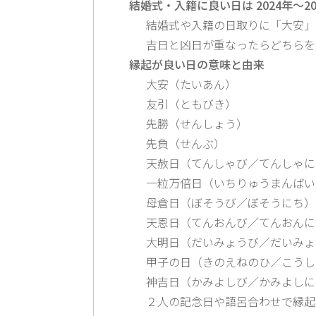
結婚式・入籍に良い日は 2024年〜2
結婚式や入籍の日取りに「大安」
吉日と凶日が重なったらどちらを
縁起が良い日の意味と由来
大安（たいあん）
友引（ともびき）
先勝（せんしょう）
先負（せんぶ）
天赦日（てんしゃび／てんしゃに
一粒万倍日（いちりゅうまんばい
母倉日（ぼそうび／ぼそうにち）
天恩日（てんおんび／てんおんに
大明日（だいみょうび／だいみょ
甲子の日（きのえねのひ／こうし
神吉日（かみよしび／かみよしに
２人の記念日や語呂合わせで縁起