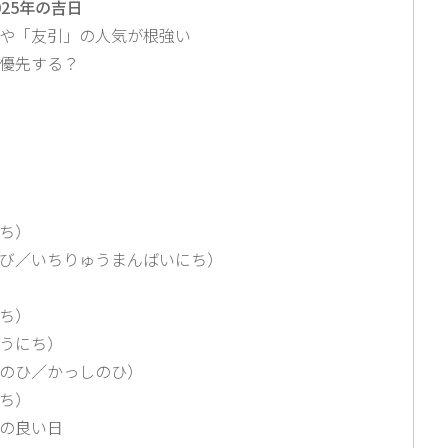
025年の吉日
や「友引」の人気が根強い
優先する？
ち）
び／いちりゅうまんばいにち）
ち）
うにち）
のひ／かっしのひ）
ち）
の良い日