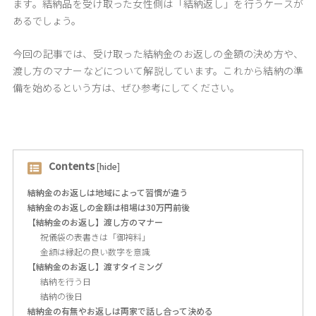
ます。結納品を受け取った女性側は「結納返し」を行うケースが
あるでしょう。
今回の記事では、受け取った結納金のお返しの金額の決め方や、
渡し方のマナーなどについて解説しています。これから結納の準
備を始めるという方は、ぜひ参考にしてください。
Contents
[
hide
]
結納金のお返しは地域によって習慣が違う
結納金のお返しの金額は相場は30万円前後
【結納金のお返し】渡し方のマナー
祝儀袋の表書きは「御袴料」
金額は縁起の良い数字を意識
【結納金のお返し】渡すタイミング
結納を行う日
結納の後日
結納金の有無やお返しは両家で話し合って決める