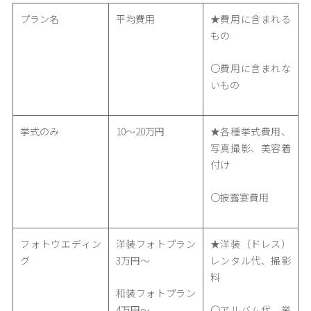
プラン名
平均費用
★費用に含まれる
もの
〇費用に含まれな
いもの
挙式のみ
10～20万円
★各種挙式費用、
写真撮影、美容着
付け
〇披露宴費用
フォトウエディン
洋装フォトプラン
★洋装（ドレス）
グ
3万円～
レンタル代、撮影
料
和装フォトプラン
4万円～
〇アルバム代、挙