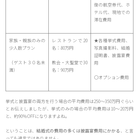
復の航空券代、ホ
テル代、現地での
滞在費用
家族・親族のみの
レストランで20
★各種挙式費用、
少人数プラン
名：80万円
写真撮影料、結婚
証明書、披露宴費
（ゲスト３０名未
教会・大聖堂で30
用
満）
名：90万円
〇オプション費用
挙式と披露宴の両方を行う場合の平均費用は250～350万円ぐらい
とお伝えしましたが、挙式のみの場合の平均費用は10～20万円
と、約90％OFFになりますよね。
ということは、
結婚式の費用の多くは披露宴費用にかかる
、と言
っても過言ではありません。