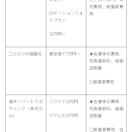
式費用、披露宴費
ロケーションフォ
用
トプラン
12万円～
二人だけの結婚式
最安値で7万円～
★各種挙式費用、
写真撮影料、結婚
証明書
〇披露宴費用
海外リゾートウエ
ハワイで14万円
★各種挙式費用、
ディング
（挙式の
写真撮影料、結婚
グアムで13万円
み）
証明書
〇披露宴費用、往