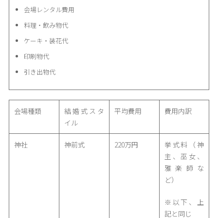
会場レンタル費用
料理・飲み物代
ケーキ・装花代
印刷物代
引き出物代
会場種類
結婚式スタ
平均費用
費用内訳
イル
神社
神前式
220万円
挙式料（神
主、巫女、
雅楽師な
ど）
※以下、上
記と同じ