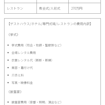
レストラン
教会式/人前式
270万円
【ゲストハウス/ホテル/専門式場/レストランの費用内訳】
《挙式》
挙式費用（司会・牧師・聖歌隊など）
会場レンタル費用
衣裳レンタル代（新郎・新婦）
美容・着付け代
介添え料
写真・映像料金
《披露宴》
披露宴費用（音響・照明、演出など）