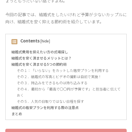
ょっともったいない話ですよね。
今回の記事では、結婚式をしたいけれど予算が少ないカップルに
向け、結婚式を安く抑える節約術を紹介しています。
Contents
[
hide
]
結婚式費用を抑えたい方の式場探し
結婚式を安く済ませるメリットとは？
結婚式を安く済ませる5つの節約術
その１：「いらない」をカットした格安プランを利用する
その２．結婚式の写真とビデオの撮影は自前で実施！
その３．持込みをできるものは持ち込みする
その４．最初から「最高で〇〇円が予算です」と担当者に伝えて
おく
その５．人気の日取りではない日程を探す
結婚式の格安プランを利用する際の注意点
まとめ