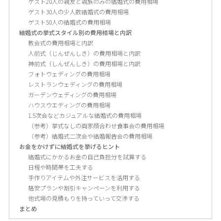
ゲスト20人の親友と親族のみの結婚式の費用相場
ゲスト30人の少人数結婚式の費用相場
ゲスト50人の結婚式の費用相場
結婚式の挙式スタイル別の費用相場と内訳
教会式の費用相場と内訳
人前式（じんぜんしき）の費用相場と内訳
神前式（しんぜんしき）の費用相場と内訳
フォトウェディングの費用相場
レストランウェディングの費用相場
ガーデンウェディングの費用相場
ハウスウエディングの費用相場
1.5次会などカジュアルな結婚式の費用相場
（参考）挙式なしの両家顔合わせ食事会の費用相場
（参考）結婚式二次会や結婚報告会の費用相場
お金をかけずに結婚式を挙げるヒント
結婚式にかかるお金の自己負担分を試算する
日程や時間帯を工夫する
手作りアイテムや外注サービスを活用する
格安プランや割引キャンペーンを利用する
他式場の見積もりを持っていって交渉する
まとめ