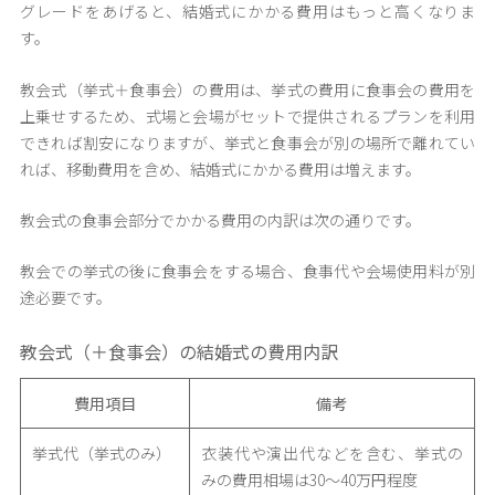
グレードをあげると、結婚式にかかる費用はもっと高くなりま
す。
教会式（挙式＋食事会）の費用は、挙式の費用に食事会の費用を
上乗せするため、式場と会場がセットで提供されるプランを利用
できれば割安になりますが、挙式と食事会が別の場所で離れてい
れば、移動費用を含め、結婚式にかかる費用は増えます。
教会式の食事会部分でかかる費用の内訳は次の通りです。
教会での挙式の後に食事会をする場合、食事代や会場使用料が別
途必要です。
教会式（＋食事会）の結婚式の費用内訳
費用項目
備考
挙式代（挙式のみ）
衣装代や演出代などを含む、挙式の
みの費用相場は30〜40万円程度