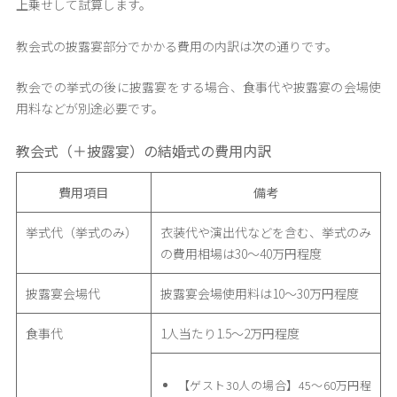
上乗せして試算します。
教会式の披露宴部分でかかる費用の内訳は次の通りです。
教会での挙式の後に披露宴をする場合、食事代や披露宴の会場使
用料などが別途必要です。
教会式（＋披露宴）の結婚式の費用内訳
費用項目
備考
挙式代（挙式のみ）
衣装代や演出代などを含む、挙式のみ
の費用相場は30〜40万円程度
披露宴会場代
披露宴会場使用料は10〜30万円程度
食事代
1人当たり1.5〜2万円程度
【ゲスト30人の場合】45〜60万円程