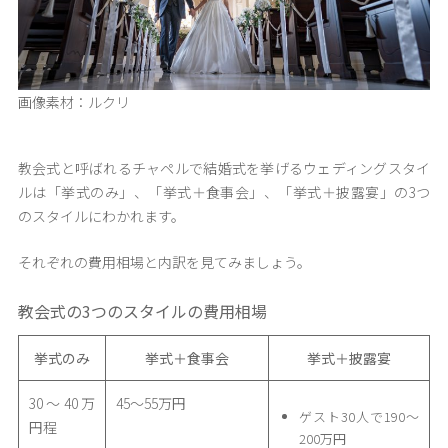
画像素材：ルクリ
教会式と呼ばれるチャペルで結婚式を挙げるウェディングスタイ
ルは「挙式のみ」、「挙式＋食事会」、「挙式＋披露宴」の3つ
のスタイルにわかれます。
それぞれの費用相場と内訳を見てみましょう。
教会式の3つのスタイルの費用相場
挙式のみ
挙式＋食事会
挙式＋披露宴
30〜40万
45〜55万円
ゲスト30人で190〜
円程
200万円