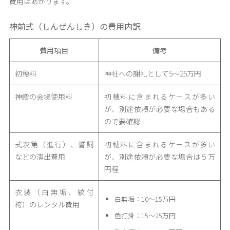
費用はあがります。
神前式（しんぜんしき）の費用内訳
費用項目
備考
初穂料
神社への謝礼として5〜25万円
神殿の会場使用料
初穂料に含まれるケースが多い
が、別途依頼が必要な場合もある
ので要確認
式次第（進行）、誓詞
初穂料に含まれるケースが多い
などの演出費用
が、別途依頼が必要な場合は５万
円程
衣装（白無垢、紋付
白無垢：10〜15万円
袴）のレンタル費用
色打掛：15〜25万円