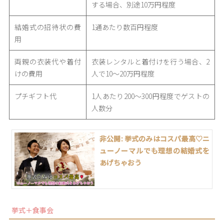
する場合、別途10万円程度
結婚式の招待状の費
1通あたり数百円程度
用
両親の衣装代や着付
衣装レンタルと着付けを行う場合、2
けの費用
人で10〜20万円程度
プチギフト代
1人あたり200〜300円程度でゲストの
人数分
非公開: 挙式のみはコスパ最高♡ニ
ューノーマルでも理想の結婚式を
あげちゃおう
挙式＋食事会