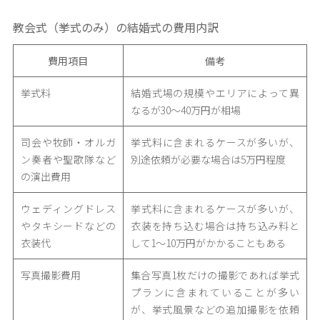
教会式（挙式のみ）の結婚式の費用内訳
費用項目
備考
挙式料
結婚式場の規模やエリアによって異
なるが30〜40万円が相場
司会や牧師・オルガ
挙式料に含まれるケースが多いが、
ン奏者や聖歌隊など
別途依頼が必要な場合は5万円程度
の演出費用
ウェディングドレス
挙式料に含まれるケースが多いが、
やタキシードなどの
衣装を持ち込む場合は持ち込み料と
衣装代
して1〜10万円がかかることもある
写真撮影費用
集合写真1枚だけの撮影であれば挙式
プランに含まれていることが多い
が、挙式風景などの追加撮影を依頼